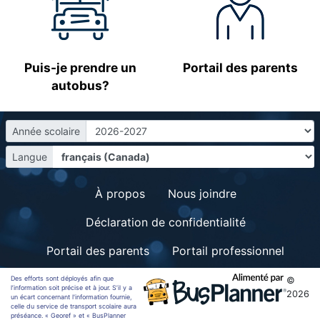
Puis-je prendre un
Portail des parents
autobus?
Année scolaire
Langue
À propos
Nous joindre
Déclaration de confidentialité
Portail des parents
Portail professionnel
Des efforts sont déployés afin que
©
l’information soit précise et à jour. S’il y a
2026
un écart concernant l'information fournie,
celle du service de transport scolaire aura
préséance. « Georef » et « BusPlanner